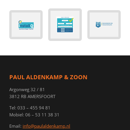
PAUL ALDENKAMP & ZOON
Argonweg 32 / 81
3812 RB AMERSFOORT
Tel: 033 – 455 94 81
Mobiel: 06 – 53 11 38 31
Email:
info@paulaldenkamp.nl