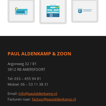
PAUL ALDENKAMP & ZOON
Argonweg 32 / 81
3812 RB AMERSFOORT
Tel: 033 – 455 94 81
Mobiel: 06 – 53 11 38 31
Email:
info@paulaldenkamp.nl
Facturen naar:
factuur@paulaldenkamp.nl