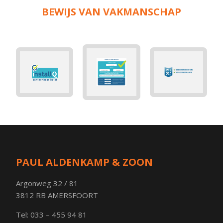
BEWIJS VAN VAKMANSCHAP
PAUL ALDENKAMP & ZOON
Argonweg 32 / 81
3812 RB AMERSFOORT
Tel: 033 – 455 94 81